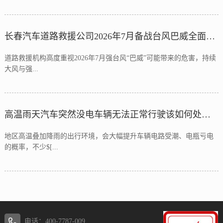
长春汽车道路救援公司2026年7月备战台风巴威全面落实救援前置准备工作
道路救援机构高度重视2026年7月强台风“巴威”可能带来的危害，持续
大风与强...
高温雨天汽车突然没电车辆无法正常行驶该如何处理呢
地区高温叠加降雨的出行环境，会大幅提升车辆电路受潮、电瓶亏电
的概率，不少$[...
电话：400-7787-009