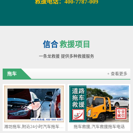
救援电话：400-7787-009
信合
救援项目
一条龙救援 提供多种救援服务
拖车
+ 查看更多
潍坊拖车,附近24小时汽车拖车救援，潍坊道路救援拖车电话
拖车救援,汽车救援拖车电话