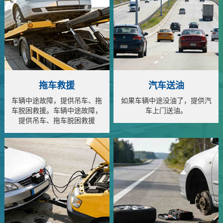
拖车救援
汽车送油
车辆中途故障，提供吊车、拖
如果车辆中途没油了，提供汽
车脱困救援。车辆中途故障，
车上门送油。
提供吊车、拖车脱困救援