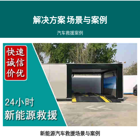
解决方案
场景与案例
汽车救援案例
新能源汽车救援场景与案例