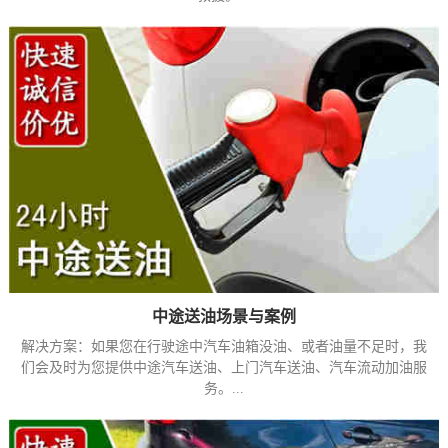
中途送油场景与案例
解决方案：如果您在行驶途中汽车油箱没油、或者油量不足时，我
们会及时为您提供中途汽车送油、上门汽车送油、汽车流动加油服
务。...