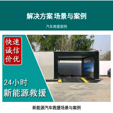
解决方案
场景与案例
汽车救援案例
新能源汽车救援场景与案例