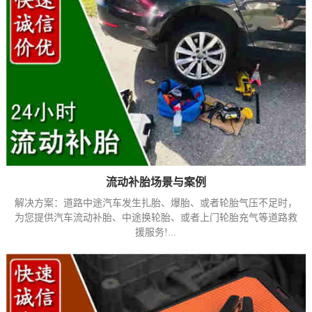
流动补胎场景与案例
解决方案：道路中途汽车发生扎胎、爆胎、或者轮胎气压不足时，
为您提供汽车流动补胎、中途换轮胎、或者上门轮胎充气等道路救
援服务!...