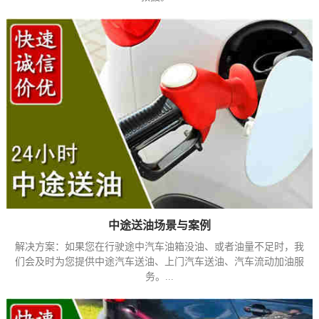
中途送油场景与案例
解决方案：如果您在行驶途中汽车油箱没油、或者油量不足时，我
们会及时为您提供中途汽车送油、上门汽车送油、汽车流动加油服
务。...