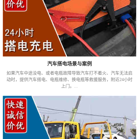
汽车搭电场景与案例
如果汽车中途没电、或者电瓶故障导致汽车打不着火、汽车无法启
动时，提供汽车搭电、电瓶维修、换电瓶等救援服务，附近24小时
上门。...